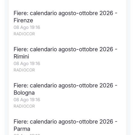
Formaz
Specific
Fiere: calendario agosto-ottobre 2026 -
Statisti
Firenze
Avvisi
08 Ago 19:16
RADIOCOR
Market
Fiere: calendario agosto-ottobre 2026 -
KID
Rimini
08 Ago 19:16
RADIOCOR
Fiere: calendario agosto-ottobre 2026 -
Bologna
08 Ago 19:16
RADIOCOR
Fiere: calendario agosto-ottobre 2026 -
Parma