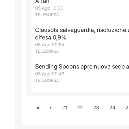
Affari
05 Ago 10:00
TELEBORSA
Clausola salvaguardia, risoluzione 
difesa 0,9%
05 Ago 09:55
TELEBORSA
Bending Spoons apre nuova sede a
05 Ago 09:48
TELEBORSA
21
22
23
24
2