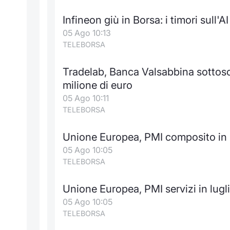
Infineon giù in Borsa: i timori sull'
05 Ago 10:13
TELEBORSA
Tradelab, Banca Valsabbina sottoscr
milione di euro
05 Ago 10:11
TELEBORSA
Unione Europea, PMI composito in 
05 Ago 10:05
TELEBORSA
Unione Europea, PMI servizi in lugl
05 Ago 10:05
TELEBORSA