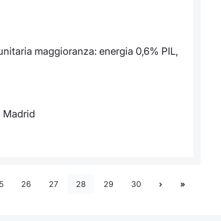
unitaria maggioranza: energia 0,6% PIL,
 Madrid
5
26
27
28
29
30