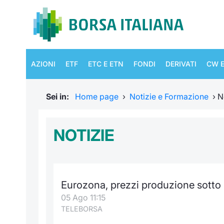
AZIONI
ETF
ETC E ETN
FONDI
DERIVATI
CW E
Sei in:
Home page
›
Notizie e Formazione
›
N
NOTIZIE
Eurozona, prezzi produzione sotto 
05 Ago 11:15
TELEBORSA