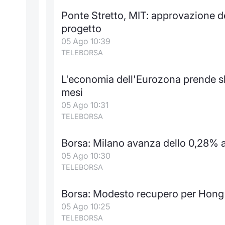
Ponte Stretto, MIT: approvazione 
progetto
05 Ago 10:39
TELEBORSA
L'economia dell'Eurozona prende slanc
mesi
05 Ago 10:31
TELEBORSA
Borsa: Milano avanza dello 0,28% a
05 Ago 10:30
TELEBORSA
Borsa: Modesto recupero per Hong 
05 Ago 10:25
TELEBORSA