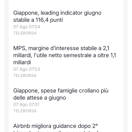
Formaz
Specific
Giappone, leading indicator giugno
Statisti
stabile a 116,4 punti
Avvisi
07 Ago 07:54
TELEBORSA
Market
MPS, margine d'interesse stabile a 2,1
KID
miliardi, l'utile netto semestrale a oltre 1,1
miliardi
07 Ago 07:53
TELEBORSA
Giappone, spese famiglie crollano più
delle attese a giugno
07 Ago 07:51
TELEBORSA
Airbnb migliora guidance dopo 2°