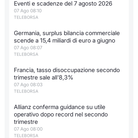
Eventi e scadenze del 7 agosto 2026
Notizie e Formazione
Docume
Per emit
Docume
Dividen
Emittent
KID/PRI
Notizie
Servizi 
07 Ago 08:10
TELEBORSA
Chi siamo
Listed 
Docume
Formazi
BTP Min
Formaz
Listing
Statisti
Dati di
Milan
Germania, surplus bilancia commerciale
scende a 15,4 miliardi di euro a giugno
Calenda
Formazi
BONO Mi
Material
Analisi 
Segmen
07 Ago 08:07
TELEBORSA
IPO e M
OAT Min
Intermed
Mercato
Francia, tasso disoccupazione secondo
Cambi
BUND Mi
Mifid 2
BTP
trimestre sale all'8,3%
07 Ago 08:03
MiFID 2
BTP Min
Regolam
Market M
TELEBORSA
Speciali
Opzioni
Academ
Allianz conferma guidance su utile
RFQ
operativo dopo record nel secondo
Opzioni 
trimestre
Spread 
07 Ago 08:00
Indicato
TELEBORSA