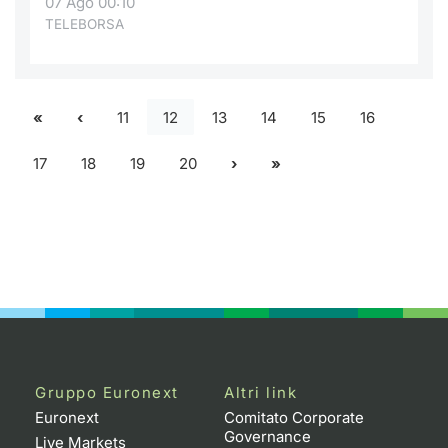
07 Ago 00:10
TELEBORSA
11
12
13
14
15
16
17
18
19
20
Gruppo Euronext
Altri link
Euronext
Comitato Corporate
Governance
Live Markets