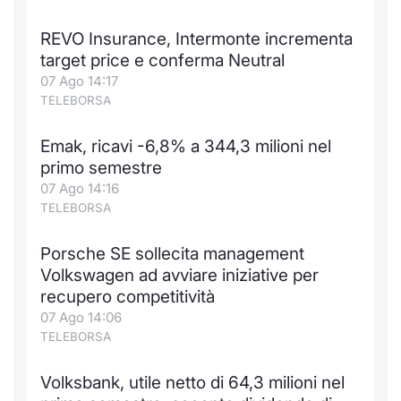
Formaz
Specific
REVO Insurance, Intermonte incrementa
Statisti
target price e conferma Neutral
Avvisi
07 Ago 14:17
TELEBORSA
Market
Emak, ricavi -6,8% a 344,3 milioni nel
KID
primo semestre
07 Ago 14:16
TELEBORSA
Porsche SE sollecita management
Volkswagen ad avviare iniziative per
recupero competitività
07 Ago 14:06
TELEBORSA
Volksbank, utile netto di 64,3 milioni nel