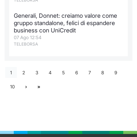
TELEBORSA
Generali, Donnet: creiamo valore come
gruppo standalone, felici di espandere
business con UniCredit
07 Ago 12:54
TELEBORSA
1
2
3
4
5
6
7
8
9
10