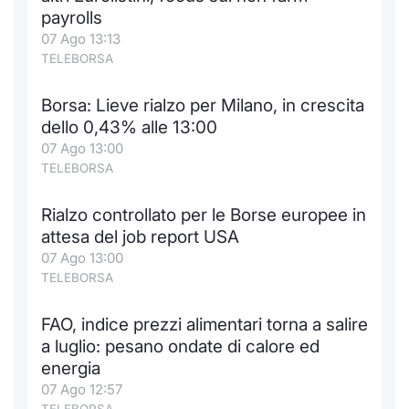
payrolls
07 Ago 13:13
TELEBORSA
Borsa: Lieve rialzo per Milano, in crescita
dello 0,43% alle 13:00
07 Ago 13:00
TELEBORSA
Rialzo controllato per le Borse europee in
attesa del job report USA
07 Ago 13:00
TELEBORSA
FAO, indice prezzi alimentari torna a salire
a luglio: pesano ondate di calore ed
energia
07 Ago 12:57