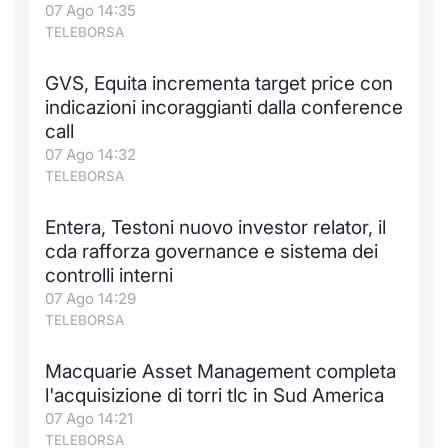
07 Ago 14:35
Notizie e Formazione
Docume
Per emit
Docume
Dividen
Emittent
KID/PRI
Notizie
Servizi 
TELEBORSA
Chi siamo
Listed 
Docume
Formazi
BTP Min
Formaz
Listing
Statisti
Dati di
GVS, Equita incrementa target price con
Milan
indicazioni incoraggianti dalla conference
call
Calenda
Formazi
BONO Mi
Material
Analisi 
Segmen
07 Ago 14:32
TELEBORSA
IPO e M
OAT Min
Intermed
Mercato
Entera, Testoni nuovo investor relator, il
Cambi
BUND Mi
Mifid 2
BTP
cda rafforza governance e sistema dei
controlli interni
MiFID 2
BTP Min
Regolam
Market M
07 Ago 14:29
Speciali
TELEBORSA
Opzioni
Academ
RFQ
Macquarie Asset Management completa
Opzioni 
l'acquisizione di torri tlc in Sud America
Spread 
07 Ago 14:21
Indicato
TELEBORSA