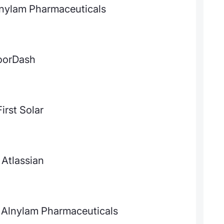
lnylam Pharmaceuticals
DoorDash
irst Solar
Atlassian
 Alnylam Pharmaceuticals