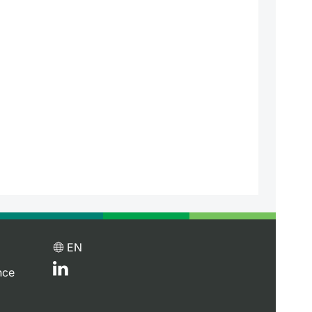
EN
nce