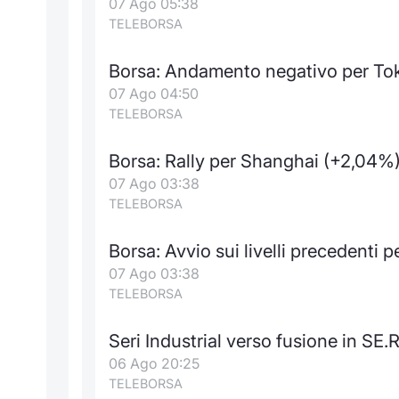
07 Ago 05:38
TELEBORSA
Borsa: Andamento negativo per Toky
07 Ago 04:50
TELEBORSA
Borsa: Rally per Shanghai (+2,04%
07 Ago 03:38
TELEBORSA
Borsa: Avvio sui livelli precedenti
07 Ago 03:38
TELEBORSA
Seri Industrial verso fusione in SE.R
06 Ago 20:25
TELEBORSA