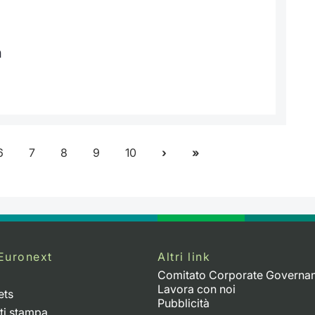
h
6
7
8
9
10
Euronext
Altri link
Comitato Corporate Governa
Lavora con noi
ets
Pubblicità
ti stampa