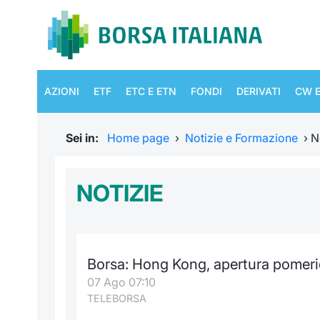
AZIONI
ETF
ETC E ETN
FONDI
DERIVATI
CW E
Sei in:
Home page
›
Notizie e Formazione
›
N
NOTIZIE
Borsa: Hong Kong, apertura pomer
07 Ago 07:10
TELEBORSA