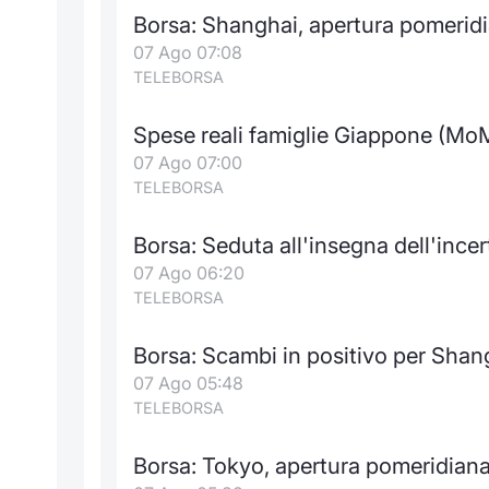
Borsa: Shanghai, apertura pomerid
07 Ago 07:08
TELEBORSA
Spese reali famiglie Giappone (Mo
07 Ago 07:00
TELEBORSA
Borsa: Seduta all'insegna dell'inc
07 Ago 06:20
TELEBORSA
Borsa: Scambi in positivo per Shang
07 Ago 05:48
TELEBORSA
Borsa: Tokyo, apertura pomeridian