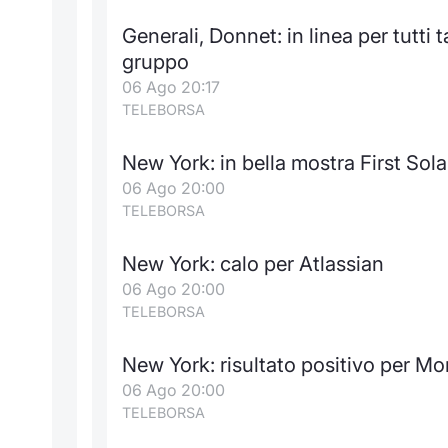
Generali, Donnet: in linea per tutti 
gruppo
06 Ago 20:17
TELEBORSA
New York: in bella mostra First Sola
06 Ago 20:00
TELEBORSA
New York: calo per Atlassian
06 Ago 20:00
TELEBORSA
New York: risultato positivo per M
06 Ago 20:00
TELEBORSA