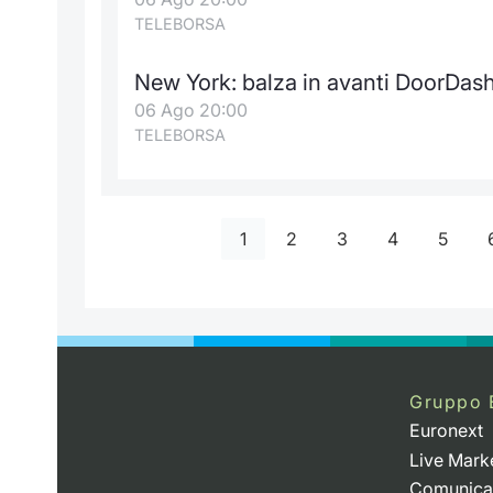
TELEBORSA
New York: balza in avanti DoorDas
06 Ago 20:00
TELEBORSA
1
2
3
4
5
Gruppo 
Euronext
Live Mark
Comunica