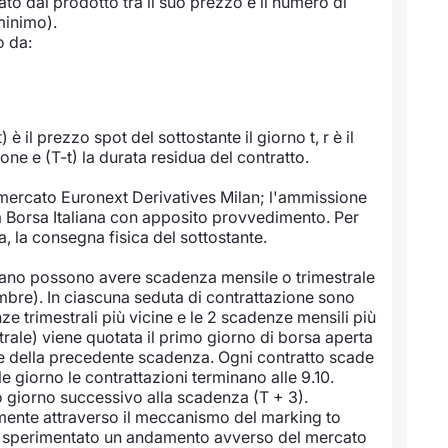
dato dal prodotto tra il suo prezzo e il numero di
 minimo).
o da:
) è il prezzo spot del sottostante il giorno t, r è il
ione e (T-t) la durata residua del contratto.
ul mercato Euronext Derivatives Milan; l'ammissione
da Borsa Italiana con apposito provvedimento. Per
za, la consegna fisica del sottostante.
aliano possono avere scadenza mensile o trimestrale
mbre). In ciascuna seduta di contrattazione sono
trimestrali più vicine e le 2 scadenze mensili più
rale) viene quotata il primo giorno di borsa aperta
ne della precedente scadenza. Ogni contratto scade
le giorno le contrattazioni terminano alle 9.10.
zo giorno successivo alla scadenza (T + 3).
almente attraverso il meccanismo del marking to
 ha sperimentato un andamento avverso del mercato