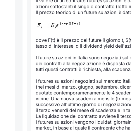
Il valore di un contratto futures su azioni è 
azioni sottostanti il singolo contratto (lotto
Il prezzo teorico di un future su azioni è dat
dove F(t) è il prezzo del future il giorno t, S(t
tasso di interesse, q il dividend yield dell'az
I future su azioni in Italia sono negoziati s
dei contratti alla negoziazione è disposta 
tutti questi contratti è richiesta, alla scaden
I futures su azioni negoziati sul mercato it
(nei mesi di marzo, giugno, settembre, dice
quotate contemporamenamente le 4 scadenze 
vicine. Una nuova scadenza mensile (trimest
successivo all'ultimo giorno di negoziazio
il terzo venerdì del mese di scadenza e in ta
La liquidazione del contratto avviene il ter
I futures su azioni vengono liquidati giorn
market, in base al quale il contraente che