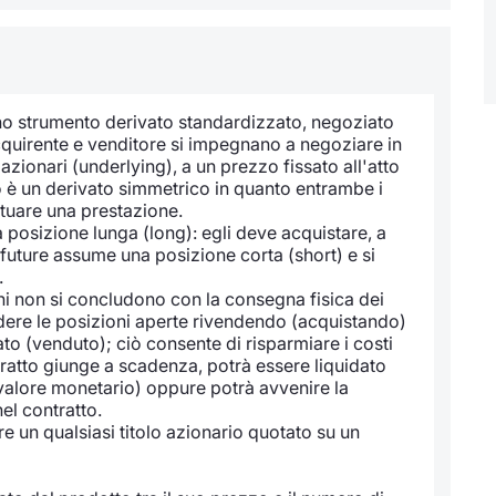
è uno strumento derivato standardizzato, negoziato
acquirente e venditore si impegnano a negoziare in
 azionari (underlying), a un prezzo fissato all'atto
o è un derivato simmetrico in quanto entrambe i
ttuare una prestazione.
a posizione lunga (long): egli deve acquistare, a
 future assume una posizione corta (short) e si
.
oni non si concludono con la consegna fisica dei
iudere le posizioni aperte rivendendo (acquistando)
to (venduto); ciò consente di risparmiare i costi
ontratto giunge a scadenza, potrà essere liquidato
valore monetario) oppure potrà avvenire la
nel contratto.
re un qualsiasi titolo azionario quotato su un