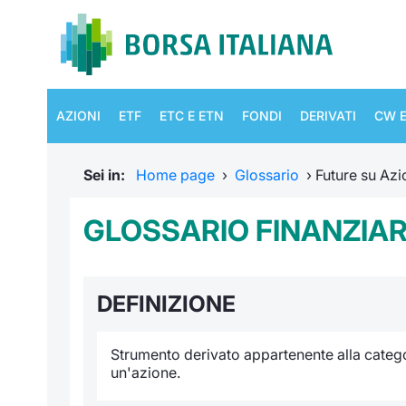
AZIONI
ETF
ETC E ETN
FONDI
DERIVATI
CW E
Sei in:
Home page
›
Glossario
›
Future su Azi
GLOSSARIO FINANZIARI
DEFINIZIONE
Strumento derivato appartenente alla catego
un'azione.