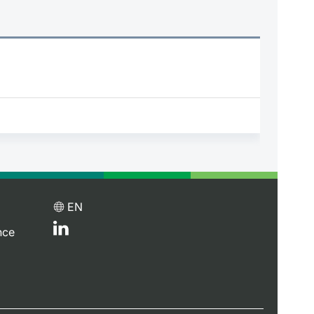
EN
nce