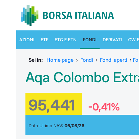
AZIONI
ETF
ETC E ETN
FONDI
DERIVATI
CW E
Sei in:
Home page
›
Fondi
›
Fondi aperti
›
Fo
Aqa Colombo Extr
95,441
-0,41%
Data Ultimo NAV:
06/08/26