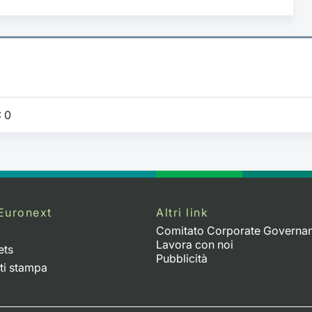
:
0
Euronext
Altri link
Comitato Corporate Governa
Lavora con noi
ets
Pubblicità
ti stampa