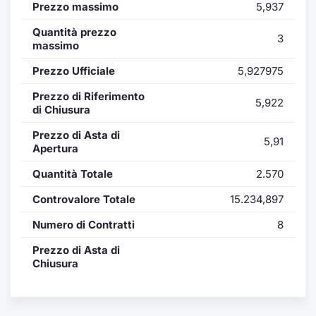
Formaz
Prezzo massimo
5,937
Specific
Quantità prezzo
3
Statisti
massimo
Avvisi
Prezzo Ufficiale
5,927975
Market
Prezzo di Riferimento
5,922
di Chiusura
KID
Prezzo di Asta di
5,91
Apertura
Quantità Totale
2.570
Controvalore Totale
15.234,897
Numero di Contratti
8
Prezzo di Asta di
Chiusura