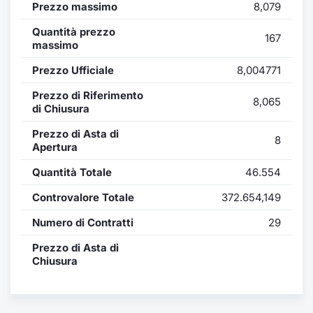
Formaz
Prezzo massimo
8,079
Specific
Quantità prezzo
167
Statisti
massimo
Avvisi
Prezzo Ufficiale
8,004771
Market
Prezzo di Riferimento
8,065
di Chiusura
KID
Prezzo di Asta di
8
Apertura
Quantità Totale
46.554
Controvalore Totale
372.654,149
Numero di Contratti
29
Prezzo di Asta di
Chiusura