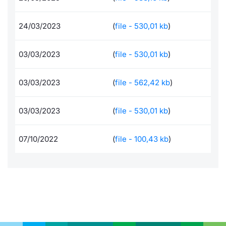
Per emittenti
Notizie e Formazione
Docume
Docume
Dividen
Emittent
KID/PRI
Notizie
Servizi 
24/03/2023
(
file - 530,01 kb
)
Documenti
Chi siamo
Listed 
Formazi
BTP Min
Formaz
Listing
Statisti
Dati di
Milan
03/03/2023
(
file - 530,01 kb
)
Formazione ETF
Calenda
BONO Mi
Material
Analisi 
Segmen
03/03/2023
(
file - 562,42 kb
)
IPO e M
OAT Min
Intermed
Mercato
03/03/2023
(
file - 530,01 kb
)
Cambi
BUND Mi
Mifid 2
BTP
07/10/2022
(
file - 100,43 kb
)
MiFID 2
BTP Min
Regolam
Market M
Speciali
Opzioni
Academ
RFQ
Opzioni 
Spread 
Indicato