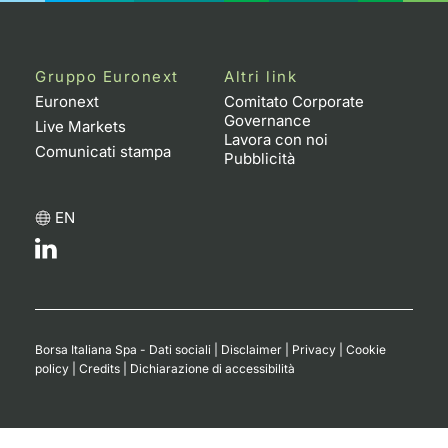
Formaz
Specific
Statisti
Gruppo Euronext
Altri link
Avvisi
Euronext
Comitato Corporate
Governance
Live Markets
Market
Lavora con noi
Comunicati stampa
Pubblicità
KID
EN
Borsa Italiana Spa - Dati sociali
|
Disclaimer
|
Privacy
|
Cookie
policy
|
Credits
|
Dichiarazione di accessibilità