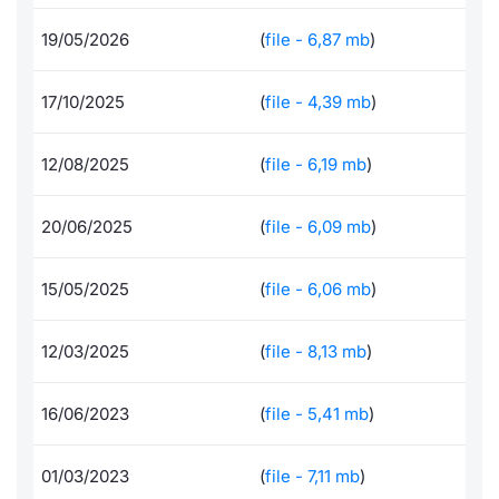
Per emittenti
Notizie e Formazione
Docume
Docume
Dividen
Emittent
KID/PRI
Notizie
Servizi 
19/05/2026
(
file - 6,87 mb
)
Documenti
Chi siamo
Listed 
Formazi
BTP Min
Formaz
Listing
Statisti
Dati di
17/10/2025
(
file - 4,39 mb
)
Milan
Formazione ETF
Calenda
BONO Mi
Material
Analisi 
Segmen
12/08/2025
(
file - 6,19 mb
)
IPO e M
OAT Min
Intermed
Mercato
20/06/2025
(
file - 6,09 mb
)
Cambi
BUND Mi
Mifid 2
BTP
15/05/2025
(
file - 6,06 mb
)
MiFID 2
BTP Min
Regolam
Market M
12/03/2025
(
file - 8,13 mb
)
Speciali
Opzioni
Academ
RFQ
16/06/2023
(
file - 5,41 mb
)
Opzioni 
Spread 
01/03/2023
(
file - 7,11 mb
)
Indicato