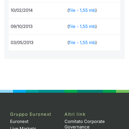
Formaz
Specific
10/02/2014
(
file - 1,55 mb
)
Statisti
Avvisi
09/10/2013
(
file - 1,55 mb
)
Market
03/05/2013
(
file - 1,55 mb
)
KID
Gruppo Euronext
Altri link
Euronext
Comitato Corporate
Governance
Live Markets