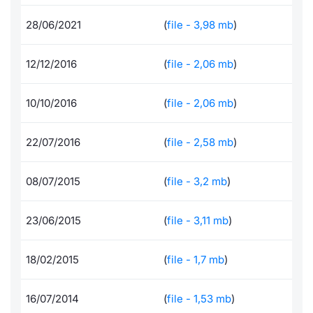
Per emittenti
Notizie e Formazione
Docume
Docume
Dividen
Emittent
KID/PRI
Notizie
Servizi 
28/06/2021
(
file - 3,98 mb
)
Documenti
Chi siamo
Listed 
Formazi
BTP Min
Formaz
Listing
Statisti
Dati di
12/12/2016
(
file - 2,06 mb
)
Milan
Formazione ETF
Calenda
BONO Mi
Material
Analisi 
Segmen
10/10/2016
(
file - 2,06 mb
)
IPO e M
OAT Min
Intermed
Mercato
22/07/2016
(
file - 2,58 mb
)
Cambi
BUND Mi
Mifid 2
BTP
08/07/2015
(
file - 3,2 mb
)
MiFID 2
BTP Min
Regolam
Market M
23/06/2015
(
file - 3,11 mb
)
Speciali
Opzioni
Academ
RFQ
18/02/2015
(
file - 1,7 mb
)
Opzioni 
Spread 
16/07/2014
(
file - 1,53 mb
)
Indicato