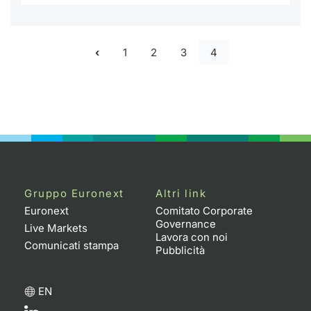
Formaz
Specific
Statisti
1
2
3
4
Avvisi
Market
KID
Gruppo Euronext
Altri link
Euronext
Comitato Corporate
Governance
Live Markets
Lavora con noi
Comunicati stampa
Pubblicità
EN