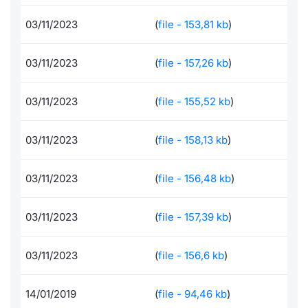
Per emittenti
Notizie e Formazione
Docume
Docume
Dividen
Emittent
KID/PRI
Notizie
Servizi 
03/11/2023
(
file - 153,81 kb
)
Documenti
Chi siamo
Listed 
Formazi
BTP Min
Formaz
Listing
Statisti
Dati di
03/11/2023
(
file - 157,26 kb
)
Milan
Formazione ETF
Calenda
BONO Mi
Material
Analisi 
Segmen
03/11/2023
(
file - 155,52 kb
)
IPO e M
OAT Min
Intermed
Mercato
03/11/2023
(
file - 158,13 kb
)
Cambi
BUND Mi
Mifid 2
BTP
03/11/2023
(
file - 156,48 kb
)
MiFID 2
BTP Min
Regolam
Market M
03/11/2023
(
file - 157,39 kb
)
Speciali
Opzioni
Academ
RFQ
03/11/2023
(
file - 156,6 kb
)
Opzioni 
Spread 
14/01/2019
(
file - 94,46 kb
)
Indicato