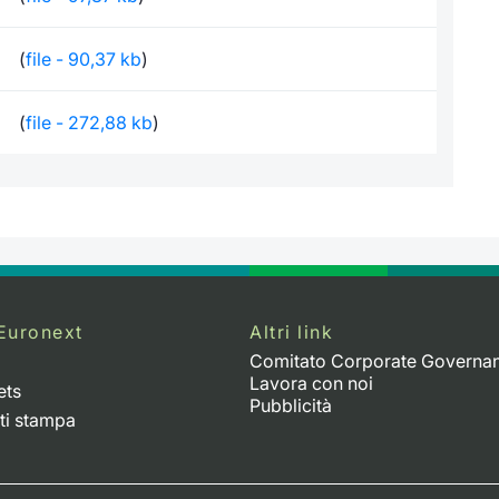
(
file - 90,37 kb
)
(
file - 272,88 kb
)
Euronext
Altri link
Comitato Corporate Governa
Lavora con noi
ets
Pubblicità
ti stampa