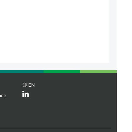
EN
nce