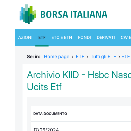
AZIONI
ETF
ETC E ETN
FONDI
DERIVATI
CW E
Sei in:
Home page
›
ETF
›
Tutti gli ETF
›
ETF
Archivio KIID - Hsbc Na
Ucits Etf
DATA DOCUMENTO
17/06/2024