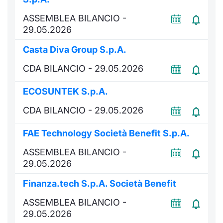
Documenti
Notizie e Formazione
Settoria
Per emit
Docume
Dividen
Emittent
KID/PRI
Notizie
Servizi 
ASSEMBLEA BILANCIO -
29.05.2026
Listed Brands
Chi siamo
Docume
Formazi
BTP Min
Formaz
Listing
Statisti
Dati di
Casta Diva Group S.p.A.
Milan
Calendario Conferenze
Formazi
BONO Mi
Material
Analisi 
CDA BILANCIO - 29.05.2026
Segmen
IPO e Matricole
OAT Min
Intermed
ECOSUNTEK S.p.A.
Mercato
CDA BILANCIO - 29.05.2026
Cambi
BUND Mi
Mifid 2
BTP
FAE Technology Società Benefit S.p.A.
MiFID 2
BTP Min
Regolam
Market M
ASSEMBLEA BILANCIO -
Speciali
29.05.2026
Opzioni
Academ
RFQ
Finanza.tech S.p.A. Società Benefit
Opzioni 
Spread 
ASSEMBLEA BILANCIO -
29.05.2026
Indicato