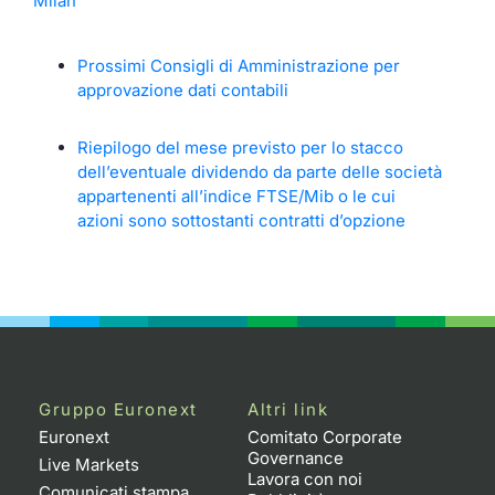
Milan
Prossimi Consigli di Amministrazione per
approvazione dati contabili
Riepilogo del mese previsto per lo stacco
dell’eventuale dividendo da parte delle società
appartenenti all’indice FTSE/Mib o le cui
azioni sono sottostanti contratti d’opzione
Gruppo Euronext
Altri link
Euronext
Comitato Corporate
Governance
Live Markets
Lavora con noi
Comunicati stampa