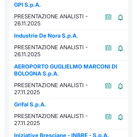
GPI S.p.A.
Documenti
Notizie e Formazione
Settoria
Per emit
Docume
Dividen
Emittent
KID/PRI
Notizie
Servizi 
PRESENTAZIONE ANALISTI -
26.11.2025
Listed Brands
Chi siamo
Docume
Formazi
BTP Min
Formaz
Listing
Statisti
Dati di
Milan
Industrie De Nora S.p.A.
Calendario Conferenze
Formazi
BONO Mi
Material
Analisi 
Segmen
PRESENTAZIONE ANALISTI -
26.11.2025
IPO e Matricole
OAT Min
Intermed
Mercato
AEROPORTO GUGLIELMO MARCONI DI
Cambi
BUND Mi
Mifid 2
BOLOGNA S.p.A.
BTP
PRESENTAZIONE ANALISTI -
MiFID 2
BTP Min
Regolam
Market M
27.11.2025
Speciali
Opzioni
Academ
Grifal S.p.A.
RFQ
PRESENTAZIONE ANALISTI -
Opzioni 
27.11.2025
Spread 
Indicato
Iniziative Bresciane - INBRE - S.p.A.