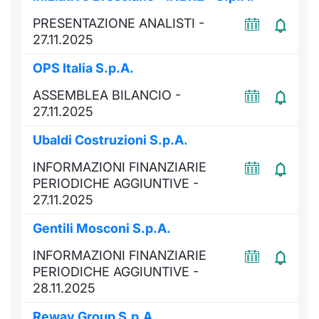
Formaz
PRESENTAZIONE ANALISTI -
Specific
27.11.2025
Statisti
Avvisi
OPS Italia S.p.A.
ASSEMBLEA BILANCIO -
Market
27.11.2025
KID
Ubaldi Costruzioni S.p.A.
INFORMAZIONI FINANZIARIE
PERIODICHE AGGIUNTIVE -
27.11.2025
Gentili Mosconi S.p.A.
INFORMAZIONI FINANZIARIE
PERIODICHE AGGIUNTIVE -
28.11.2025
Reway Group S.p.A.