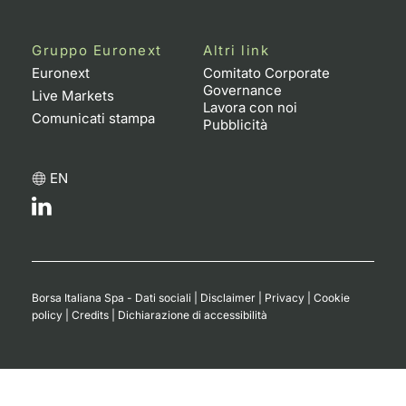
Notizie e Formazione
Docume
Per emit
Docume
Dividen
Emittent
KID/PRI
Notizie
Servizi 
Gruppo Euronext
Altri link
Chi siamo
Euronext
Comitato Corporate
Listed 
Docume
Formazi
BTP Min
Formaz
Listing
Statisti
Dati di
Governance
Milan
Live Markets
Lavora con noi
Comunicati stampa
Calenda
Formazi
BONO Mi
Material
Analisi 
Pubblicità
Segmen
IPO e M
OAT Min
Intermed
Mercato
EN
Cambi
BUND Mi
Mifid 2
BTP
MiFID 2
BTP Min
Regolam
Market M
Speciali
Borsa Italiana Spa - Dati sociali
|
Disclaimer
|
Privacy
|
Cookie
Opzioni
Academ
policy
|
Credits
|
Dichiarazione di accessibilità
RFQ
Opzioni 
Spread 
Indicato