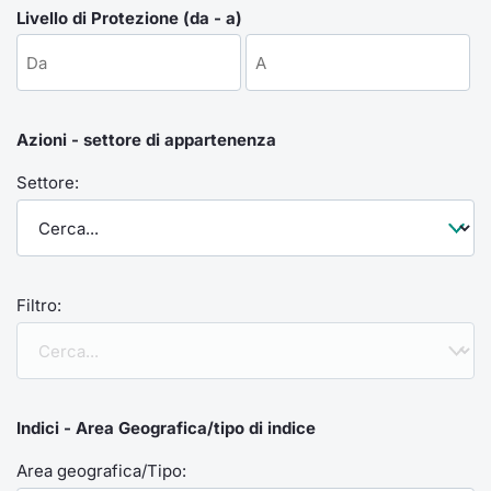
Formaz
Livello di Protezione (da - a)
Specific
Statisti
Avvisi
Azioni - settore di appartenenza
Market
Settore:
KID
Filtro:
Indici - Area Geografica/tipo di indice
Area geografica/Tipo: