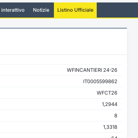
 interattivo
Notizie
Listino Ufficiale
WFINCANTIERI 24-26
IT0005599862
WFCT26
1,2944
8
1,3318