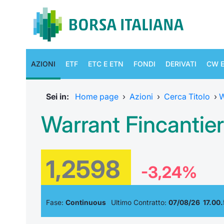
AZIONI
ETF
ETC E ETN
FONDI
DERIVATI
CW E
Sei in:
Home page
›
Azioni
›
Cerca Titolo
›
W
Warrant Fincantie
1,2598
-3,24%
Fase:
Continuous
Ultimo Contratto:
07/08/26 17.00