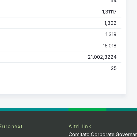
64
1,31117
1,302
1,319
16.018
21.002,3224
25
Euronext
Altri link
Comitato Corporate Governa