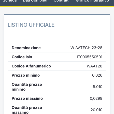
Scheda
Dati Completi
Contratti
Grafico interattivo
Documenti
Notizie e Formazione
Settoria
Per emit
Docume
Dividen
Emittent
KID/PRI
Notizie
Servizi 
Listed Brands
Chi siamo
Docume
Formazi
BTP Min
Formaz
Listing
Statisti
Dati di
LISTINO UFFICIALE
Milan
Calendario Conferenze
Formazi
BONO Mi
Material
Analisi 
Segmen
IPO e Matricole
OAT Min
Intermed
Denominazione
W AATECH 23-28
Mercato
Codice Isin
IT0005550501
Cambi
BUND Mi
Mifid 2
BTP
Codice Alfanumerico
WAAT28
MiFID 2
BTP Min
Regolam
Market M
Prezzo minimo
0,026
Speciali
Opzioni
Academ
Quantità prezzo
5.010
minimo
RFQ
Opzioni 
Prezzo massimo
0,0299
Spread 
Quantità prezzo
Indicato
20.010
massimo