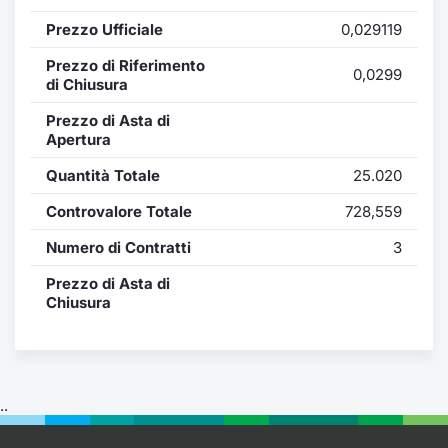
Formaz
Prezzo Ufficiale
0,029119
Specific
Statisti
Prezzo di Riferimento
0,0299
Avvisi
di Chiusura
Prezzo di Asta di
Market
Apertura
Quantità Totale
25.020
KID
Controvalore Totale
728,559
Numero di Contratti
3
Prezzo di Asta di
Chiusura
..