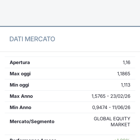
Formaz
Specific
Statisti
Avvisi
DATI MERCATO
Market
KID
Apertura
1,16
Max oggi
1,1865
Min oggi
1,113
Max Anno
1,5765 - 23/02/26
Min Anno
0,9474 - 11/06/26
GLOBAL EQUITY
Mercato/Segmento
MARKET