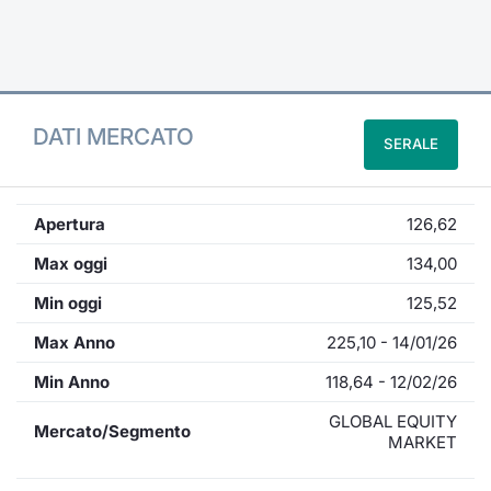
Formaz
Specific
Statisti
Avvisi
DATI MERCATO
SERALE
Market
KID
Apertura
126,62
Max oggi
134,00
Min oggi
125,52
Max Anno
225,10 - 14/01/26
Min Anno
118,64 - 12/02/26
GLOBAL EQUITY
Mercato/Segmento
MARKET