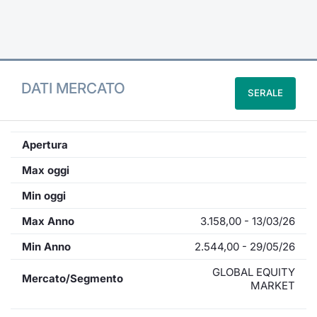
Formaz
Specific
Statisti
Avvisi
DATI MERCATO
SERALE
Market
KID
Apertura
Max oggi
Min oggi
Max Anno
3.158,00 - 13/03/26
Min Anno
2.544,00 - 29/05/26
GLOBAL EQUITY
Mercato/Segmento
MARKET