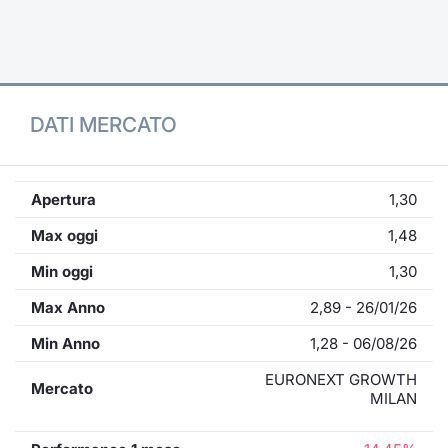
Formaz
Specific
Statisti
Avvisi
DATI MERCATO
Market
KID
Apertura
1,30
Max oggi
1,48
Min oggi
1,30
Max Anno
2,89 - 26/01/26
Min Anno
1,28 - 06/08/26
EURONEXT GROWTH
Mercato
MILAN