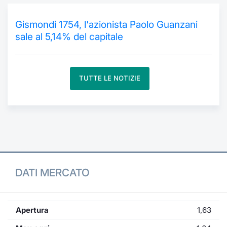
Formaz
Specific
Gismondi 1754, l'azionista Paolo Guanzani
Statisti
sale al 5,14% del capitale
Avvisi
Market
TUTTE LE NOTIZIE
KID
DATI MERCATO
Apertura
1,63