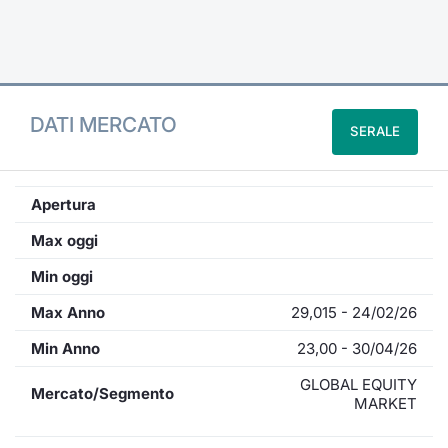
Formaz
Specific
Statisti
Avvisi
DATI MERCATO
SERALE
Market
KID
Apertura
Max oggi
Min oggi
Max Anno
29,015 - 24/02/26
Min Anno
23,00 - 30/04/26
GLOBAL EQUITY
Mercato/Segmento
MARKET