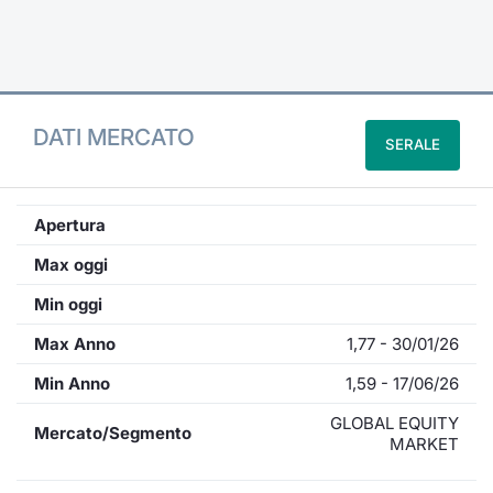
Formaz
Specific
Statisti
Avvisi
DATI MERCATO
SERALE
Market
KID
Apertura
Max oggi
Min oggi
Max Anno
1,77 - 30/01/26
Min Anno
1,59 - 17/06/26
GLOBAL EQUITY
Mercato/Segmento
MARKET