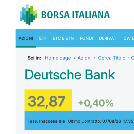
AZIONI
ETF
ETC E ETN
FONDI
DERIVATI
CW E
Sei in:
Home page
›
Azioni
›
Cerca Titolo
›
G
Deutsche Bank
32,87
+0,40%
Fase:
Inaccessible
Ultimo Contratto:
07/08/26 17.35