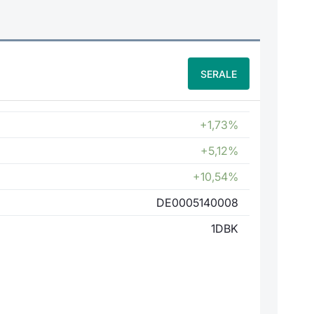
SERALE
+1,73%
+5,12%
+10,54%
DE0005140008
1DBK