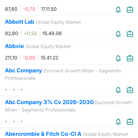
Formaz
87,60
-0,70
17.11.50
Specific
Statisti
Abbott Lab
Global Equity Market
Avvisi
92,80
+0,50
15.49.06
Market
Abbvie
Global Equity Market
KID
211,10
-0,05
15.41.22
Abc Company
Euronext Growth Milan - Segmento
Professionale
-
-
-
Abc Company 3% Cv 2026-2030
Euronext Growth
Milan - Segmento Professionale
-
-
-
Abercrombie & Fitch Co-Cl A
Global Equity Market