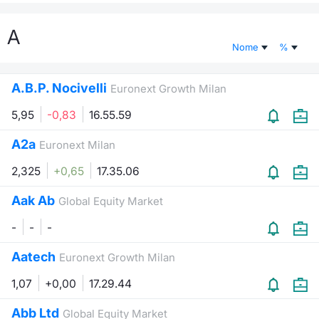
Documenti
Notizie e Formazione
Settoria
Per emit
Docume
Dividen
Emittent
KID/PRI
Notizie
Servizi 
A
Nome
%
Listed Brands
Chi siamo
Docume
Formazi
BTP Min
Formaz
Listing
Statisti
Dati di
Milan
A.B.P. Nocivelli
Euronext Growth Milan
Calendario Conferenze
Formazi
BONO Mi
Material
Analisi 
Segmen
5,95
-0,83
16.55.59
IPO e Matricole
OAT Min
Intermed
Mercato
A2a
Euronext Milan
Cambi
BUND Mi
Mifid 2
2,325
+0,65
17.35.06
BTP
Aak Ab
MiFID 2
BTP Min
Regolam
Global Equity Market
Market M
Speciali
-
-
-
Opzioni
Academ
RFQ
Aatech
Euronext Growth Milan
Opzioni 
1,07
+0,00
17.29.44
Spread 
Indicato
Abb Ltd
Global Equity Market