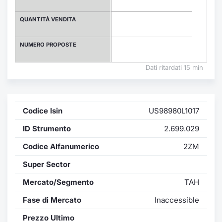
Formaz
Specific
QUANTITÀ VENDITA
Statisti
Avvisi
NUMERO PROPOSTE
Market
Dati ritardati 15 min
KID
Codice Isin
US98980L1017
ID Strumento
2.699.029
Codice Alfanumerico
2ZM
Super Sector
Mercato/Segmento
TAH
Fase di Mercato
Inaccessible
Prezzo Ultimo