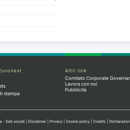
Euronext
Altri link
Comitato Corporate Governa
Lavora con noi
ets
Pubblicità
ti stampa
 - Dati sociali
|
Disclaimer
|
Privacy
|
Cookie policy
|
Credits
|
Dichiarazion