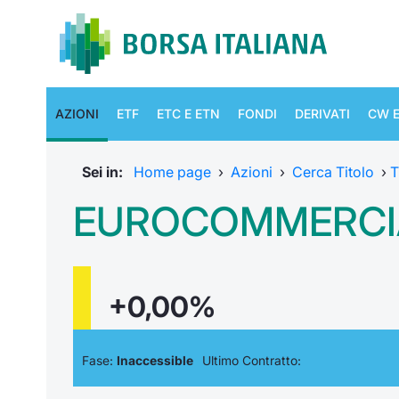
AZIONI
ETF
ETC E ETN
FONDI
DERIVATI
CW E
Sei in:
Home page
›
Azioni
›
Cerca Titolo
›
T
EUROCOMMERCIA
+0,00%
Fase:
Inaccessible
Ultimo Contratto: