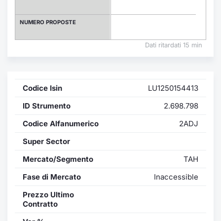
Formaz
Specific
NUMERO PROPOSTE
Statisti
Avvisi
Dati ritardati 15 min
Market
Codice Isin
LU1250154413
KID
ID Strumento
2.698.798
Codice Alfanumerico
2ADJ
Super Sector
Mercato/Segmento
TAH
Fase di Mercato
Inaccessible
Prezzo Ultimo
Contratto