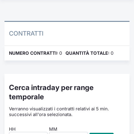
Formaz
Specific
Statisti
Avvisi
CONTRATTI
Market
NUMERO CONTRATTI:
0
QUANTITÀ TOTALE:
0
KID
Cerca intraday per range
temporale
Verranno visualizzati i contratti relativi ai 5 min.
successivi all'ora selezionata.
HH
MM