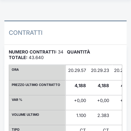
Formaz
Specific
Statisti
Avvisi
CONTRATTI
Market
NUMERO CONTRATTI:
34
QUANTITÀ
KID
TOTALE:
43.640
ORA
20.29.57
20.29.23
20.29.2
PREZZO ULTIMO CONTRATTO
4,188
4,188
4,18
VAR %
+0,00
+0,00
+0,0
VOLUME ULTIMO
1.100
2.383
11
TIPO
CT
CT
C