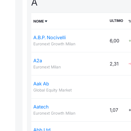
A
ULTIMO
NOME
A.B.P. Nocivelli
6,00
+
Euronext Growth Milan
A2a
2,31
-
Euronext Milan
Aak Ab
Global Equity Market
Aatech
1,07
+
Euronext Growth Milan
Abb Ltd