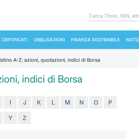
 CERTIFICATI
OBBLIGAZIONI
FINANZA SOSTENIBILE
NOTIZ
istino A-Z: azioni, quotazioni, indici di Borsa
ioni, indici di Borsa
I
J
K
L
M
N
O
P
Y
Z