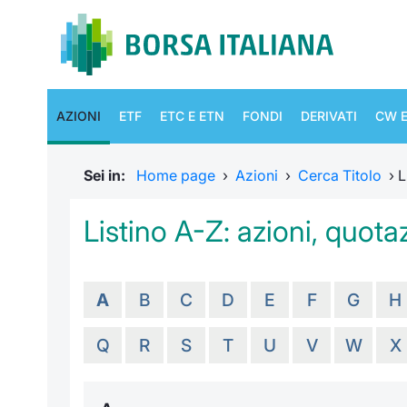
AZIONI
ETF
ETC E ETN
FONDI
DERIVATI
CW E
Sei in:
Home page
›
Azioni
›
Cerca Titolo
›
L
Listino A-Z: azioni, quotaz
A
B
C
D
E
F
G
H
Q
R
S
T
U
V
W
X