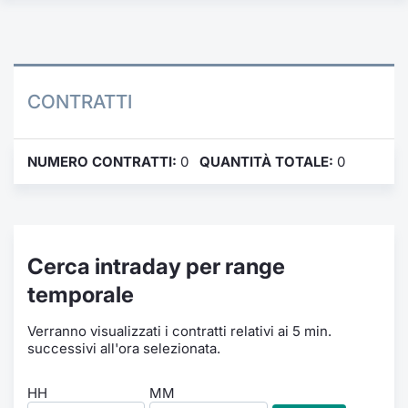
Formaz
Specific
Statisti
Avvisi
CONTRATTI
Market
NUMERO CONTRATTI:
0
QUANTITÀ TOTALE:
0
KID
Cerca intraday per range
temporale
Verranno visualizzati i contratti relativi ai 5 min.
successivi all'ora selezionata.
HH
MM