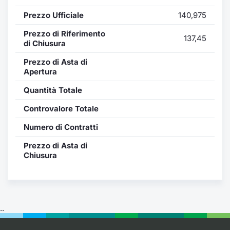
Formaz
Prezzo Ufficiale
140,975
Specific
Statisti
Prezzo di Riferimento
137,45
Avvisi
di Chiusura
Prezzo di Asta di
Market
Apertura
Quantità Totale
KID
Controvalore Totale
Numero di Contratti
Prezzo di Asta di
Chiusura
..