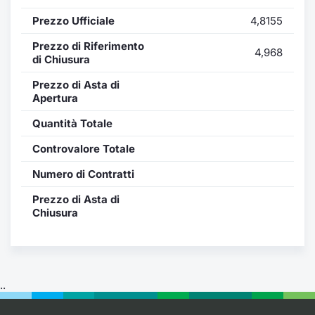
Formaz
Prezzo Ufficiale
4,8155
Specific
Statisti
Prezzo di Riferimento
4,968
Avvisi
di Chiusura
Prezzo di Asta di
Market
Apertura
Quantità Totale
KID
Controvalore Totale
Numero di Contratti
Prezzo di Asta di
Chiusura
..