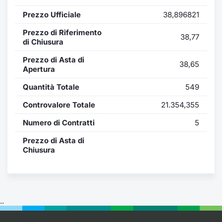
Formaz
Prezzo Ufficiale
38,896821
Specific
Statisti
Prezzo di Riferimento
38,77
Avvisi
di Chiusura
Prezzo di Asta di
38,65
Market
Apertura
Quantità Totale
549
KID
Controvalore Totale
21.354,355
Numero di Contratti
5
Prezzo di Asta di
Chiusura
..