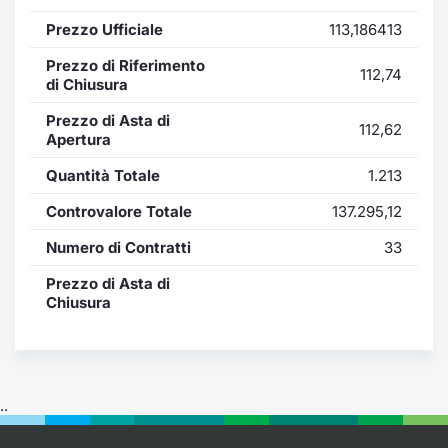
Formaz
Prezzo Ufficiale
113,186413
Specific
Statisti
Prezzo di Riferimento
112,74
Avvisi
di Chiusura
Prezzo di Asta di
112,62
Market
Apertura
Quantità Totale
1.213
KID
Controvalore Totale
137.295,12
Numero di Contratti
33
Prezzo di Asta di
Chiusura
..