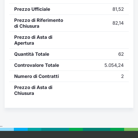
Formaz
Prezzo Ufficiale
81,52
Specific
Statisti
Prezzo di Riferimento
82,14
Avvisi
di Chiusura
Prezzo di Asta di
Market
Apertura
Quantità Totale
62
KID
Controvalore Totale
5.054,24
Numero di Contratti
2
Prezzo di Asta di
Chiusura
..