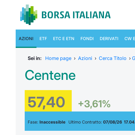
AZIONI
ETF
ETC E ETN
FONDI
DERIVATI
CW E
Sei in:
Home page
›
Azioni
›
Cerca Titolo
›
G
Centene
57,40
+3,61%
Fase:
Inaccessible
Ultimo Contratto:
07/08/26 17.04