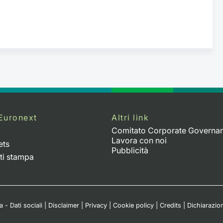
Euronext
Altri link
Comitato Corporate Governa
Lavora con noi
ets
Pubblicità
ti stampa
 - Dati sociali
|
Disclaimer
|
Privacy
|
Cookie policy
|
Credits
|
Dichiarazion