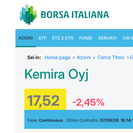
AZIONI
ETF
ETC E ETN
FONDI
DERIVATI
CW E
Sei in:
Home page
›
Azioni
›
Cerca Titolo
›
G
Kemira Oyj
17,52
-2,45%
Fase:
Continuous
Ultimo Contratto:
07/08/26 16.14.