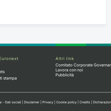
Euronext
Altri link
Comitato Corporate Governa
Lavora con noi
ets
Pubblicità
ti stampa
 - Dati sociali
|
Disclaimer
|
Privacy
|
Cookie policy
|
Credits
|
Dichiarazion