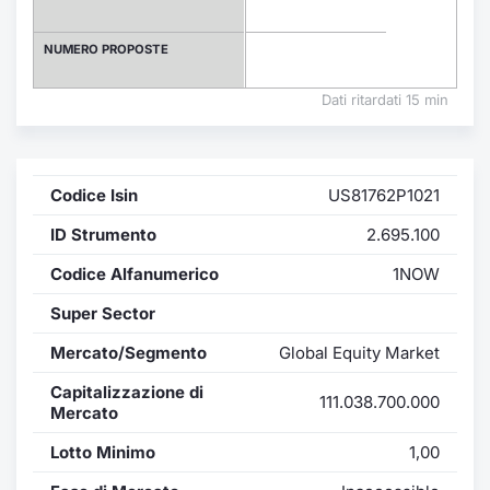
Formaz
Specific
NUMERO PROPOSTE
Statisti
Avvisi
Dati ritardati 15 min
Market
Codice Isin
US81762P1021
KID
ID Strumento
2.695.100
Codice Alfanumerico
1NOW
Super Sector
Mercato/Segmento
Global Equity Market
Capitalizzazione di
111.038.700.000
Mercato
Lotto Minimo
1,00