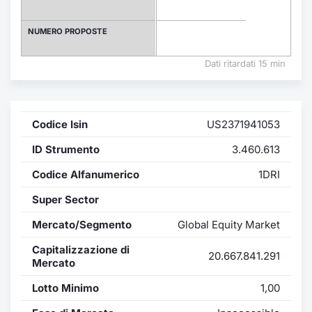
Formaz
Specific
NUMERO PROPOSTE
Statisti
Avvisi
Dati ritardati 15 min
Market
Codice Isin
US2371941053
KID
ID Strumento
3.460.613
Codice Alfanumerico
1DRI
Super Sector
Mercato/Segmento
Global Equity Market
Capitalizzazione di
20.667.841.291
Mercato
Lotto Minimo
1,00