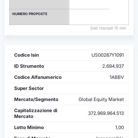
Formaz
Specific
NUMERO PROPOSTE
Statisti
Avvisi
Dati ritardati 15 min
Market
Codice Isin
US00287Y1091
KID
ID Strumento
2.694.937
Codice Alfanumerico
1ABBV
Super Sector
Mercato/Segmento
Global Equity Market
Capitalizzazione di
372.969.964.513
Mercato
Lotto Minimo
1,00