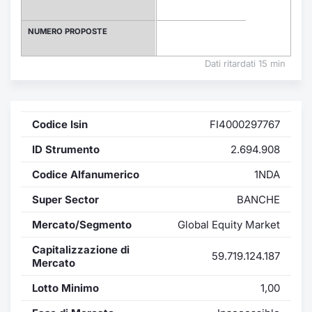
Formaz
Specific
NUMERO PROPOSTE
Statisti
Avvisi
Dati ritardati 15 min
Market
Codice Isin
FI4000297767
KID
ID Strumento
2.694.908
Codice Alfanumerico
1NDA
Super Sector
BANCHE
Mercato/Segmento
Global Equity Market
Capitalizzazione di
59.719.124.187
Mercato
Lotto Minimo
1,00