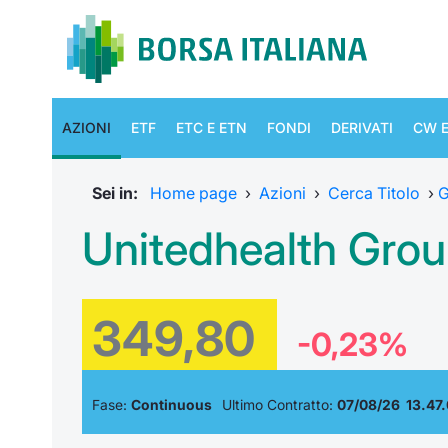
AZIONI
ETF
ETC E ETN
FONDI
DERIVATI
CW E
Sei in:
Home page
›
Azioni
›
Cerca Titolo
›
G
Unitedhealth Gro
349,80
-0,23%
Fase:
Continuous
Ultimo Contratto:
07/08/26 13.47