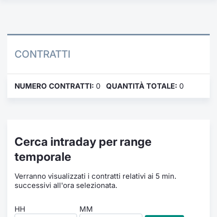
Formaz
Specific
Statisti
Avvisi
CONTRATTI
Market
NUMERO CONTRATTI:
0
QUANTITÀ TOTALE:
0
KID
Cerca intraday per range
temporale
Verranno visualizzati i contratti relativi ai 5 min.
successivi all'ora selezionata.
HH
MM