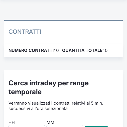
Formaz
Specific
Statisti
Avvisi
CONTRATTI
Market
NUMERO CONTRATTI:
0
QUANTITÀ TOTALE:
0
KID
Cerca intraday per range
temporale
Verranno visualizzati i contratti relativi ai 5 min.
successivi all'ora selezionata.
HH
MM